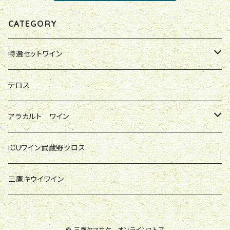
CATEGORY
特選セットワイン
やまさけ店主特別セレクト
テロス
ジョバンナのお気に入り
アラカルト ワイン
輸入元アルトリヴェッロ直送セット
レ・マッキオーレ
ICUワイン武蔵野クロス
フォッソ・コルノ
三鷹キウイワイン
オルマンニ
© 三鷹ヤマサケ オンラインストア