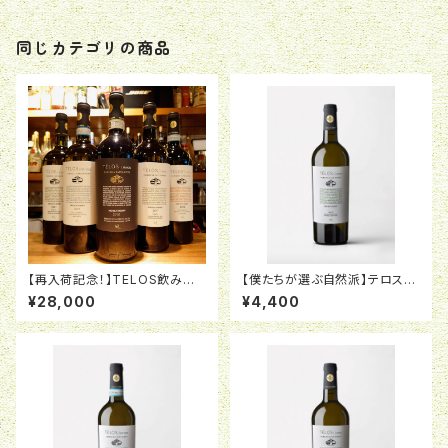
同じカテゴリの商品
【再入荷記念！】TELOS飲み比
【僕たちが選ぶ自然派】テロス
べフルセット
イル・ビアンコ2021カスタニェー
¥28,000
¥4,400
ディ<16770>