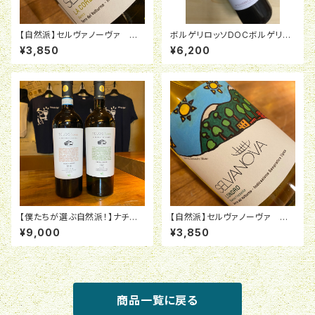
【自然派】セルヴァノーヴァ ラ・
ボルゲリロッソDOCボルゲリ20
コルダ・ディ・ルイーノ・ビアンコ
23レ・マッキオーレ 〈16970〉
¥3,850
¥6,200
2021 <16849>
【僕たちが選ぶ自然派！】ナチュラ
【自然派】セルヴァノーヴァ ロ
ルワインTELOS赤白セット
ンドロ・ビアンコ・フリッツアンテ
¥9,000
¥3,850
2021 <16847>
商品一覧に戻る