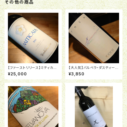
その他の商品
【ファーストリリース】ミティカイ
【大人気】バルベラ・ダスティー
ア・ トスカーナIGT2013ヴィタ
「フレム」 2022 スカリオーラ
¥25,000
¥3,850
ヴィーニャ<16713>
＜10784＞