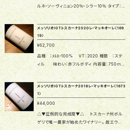
ルネ・ソーヴィニョン20％・シラー10％ タイプ：
赤フルボディ VT：2023 内容量：750ml 生産者
名：Le Macchiole -レ・マッキオーレ 原産国：イ
メッソリオIGTトスカーナ2020レ・マッキオーレ〈169
タリア 地方 ：トスカーナ 地区 ：ボルゲ
19〉
リ 原産地呼称：ボルゲリD.O.C. 深みのある
¥62,700
紫紅。カシスリキュール、濃縮したブルーベリー
の果実香。柔らかい口当たり、ミネラルからくる
品種 ：ﾒﾙﾛｰ100% VT：2020 種類 ：ステ
旨味が強い。フレッシュさや香りの華やかさが際
ィル 味わい：赤フルボディ 内容量：750ｍｌ
立つ赤ワインです。 △▼圧倒的な完成度▼△
飲み頃温度：17度 生産者名：Le Macchiole -
トスカーナ州ボルゲリで唯一農家が始めたワイ
レ・マッキオーレ 原産国：イタリア 地方 ：ト
メッソリオIGTトスカーナ2018レ・マッキオーレ〈1673
ナリー。 故エウジェニオ・カンポルミがこの地の
スカーナ 地区 ：ボルゲリ 原産地呼称：トスカ
1〉
可能性を見出し、惜しみない努力を注ぎ、カベル
ーナI.G.T. △▼圧倒的な完成度▼△ トスカ
¥44,000
ネ・フラン100％の「パレオ・ロッソ」を2001年リリ
ーナ州ボルゲリで唯一農家が始めたワイナリー。
ースしました。翌年彼が亡くなった後は妻チンツ
故エウジェニオ・カンポルミがこの地の可能性を
△▼圧倒的な完成度▼△ トスカーナ州ボル
ィア女史とファミリーがその遺志を継ぎ2009年
見出し、惜しみない努力を注ぎ、カベルネ・フラン
ゲリで唯一農家が始めたワイナリー。 故エウジ
にはイタリア最優秀ワイナリーと評されるまでに
100％の「パレオ・ロッソ」を2001年リリースしま