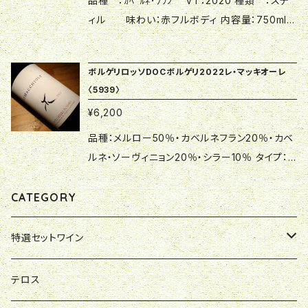
品種 ：ｶﾍﾞﾙﾈ･ﾌﾗﾝ VT：2020 種類 ：ステ
た結果、その酒質は驚くほどやさしくエレガント！
から親交を深めることができ、現在に至るまで交
ルミがこの地の可能性を見出し、惜しみない努
ィル 味わい：赤フルボディ 内容量：750ml
うだるような暑さになった2017年ヴィンテー
流を続けています。 △▼ブドウの木そのものが
力を注ぎ、カベルネ・フラン100％の「パレオ・ロッ
飲み頃温度：17度 生産者名：Le Macchi
ジは、少しでも怠れば果実味と酸のバランスは
充実している▼△ 90年代後半から夫妻が植
ソ」を2001年リリースしました。翌年彼が亡くな
ole -レ・マッキオーレ 原産国：イタリア 地
崩れてしまう危険がありました。しかし、レ・マッ
えたブドウの木が今まさに最も良い時を迎え、素
ボルゲリロッソDOCボルゲリ2022レ・マッキオーレ
った後は妻チンツィア女史とファミリーがその遺
方：トスカーナ 地区 ：ボルゲリ 原産地呼
キオーレでは過去の経験を糧にブドウの粒を小
〈5939〉
晴らしく成熟した果実の収穫を可能にしていま
志を継ぎ2009年にはイタリア最優秀ワイナリー
称：トスカーナI.G.T. △▼圧倒的な完成度▼△
さく、凝縮感と酸のバランスをしっかりと保てる
す。充実した木が実らせる充実した果実を、今造
¥6,200
と評されるまでになりました。 店主はエウジ
トスカーナ州ボルゲリで唯一農家が始めたワ
ような栽培に注力。結果として、果実の成熟感と
り手として充実しているチンツィア女史が手掛
ェニオが存命でガレージのようなワイナリーの頃
イナリー。 故エウジェニオ・カンポルミがこの地
品種：メルロー50％・カベルネフラン20％・カベ
エレガンスの絶妙な均衡をたもち、どんな難しい
けた結果、その酒質は驚くほどやさしくエレガン
から親交を深めることができ、現在に至るまで交
の可能性を見出し、惜しみない努力を注ぎ、カベ
ルネ・ソーヴィニョン20％・シラー10％ タイプ：
年でも素晴らしいワインを造ることが可能であ
ト！ 生産本数が大変少ない希少ワインなので超
流を続けています。 △▼ブドウの木そのものが
ルネ・フラン100％の「パレオ・ロッソ」を2001年
赤フルボディ VT：2022 内容量：750ml 生産者
ることを証明してみせました。 高級ローヌワイ
限定数のみの販売となっております。 バレル・フ
充実している▼△ 90年代後半から夫妻が植
リリースしました。翌年彼が亡くなった後は妻チ
名：Le Macchiole -レ・マッキオーレ 原産国：イ
CATEGORY
ンにおとらない品質をご堪能ください。 ☆酒類に
ァルメンテーションからなるトスカーナの高級な
えたブドウの木が今まさに最も良い時を迎え、素
ンツィア女史とファミリーがその遺志を継ぎ200
タリア 地方 ：トスカーナ 地区 ：ボルゲ
つき20歳未満の方には販売することができませ
白ワインの魅力をご堪能下さい。 ☆酒類につき2
晴らしく成熟した果実の収穫を可能にしていま
9年にはイタリア最優秀ワイナリーと評されるま
リ 原産地呼称：ボルゲリD.O.C. △▼圧倒的
特選セットワイン
ん ☆クール便をご指定でない場合、商品の変
0歳未満の方には販売することができません ☆
す。充実した木が実らせる充実した果実を、今造
でになりました。 店主はエウジェニオが存命
な完成度▼△ トスカーナ州ボルゲリで唯一
質、吹きこぼれ等による返品、交換は受付いたし
クール便をご指定でない場合、商品の変質、吹き
り手として充実しているチンツィア女史が手掛
でガレージのようなワイナリーの頃から親交を
農家が始めたワイナリー。 故エウジェニオ・カン
やまさけ店主特別セレクト
テロス
かねますのでご了承ください。
こぼれ等による返品、交換は受付いたしかねま
けた結果、その酒質は驚くほどやさしくエレガン
深めることができ、現在に至るまで交流を続けて
ポルミがこの地の可能性を見出し、惜しみない
すのでご了承ください。
ト！ 生産本数が大変少ない希少ワインなので超