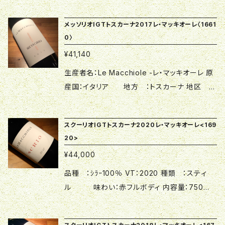
ェニオ・カンポルミがこの地の可能性を見出し、
なりました。 店主はエウジェニオが存命でガ
した。翌年彼が亡くなった後は妻チンツィア女史
惜しみない努力を注ぎ、カベルネ・フラン100％
レージのようなワイナリーの頃から親交を深め
メッソリオIGTトスカーナ2017レ・マッキオーレ〈1661
とファミリーがその遺志を継ぎ2009年にはイタ
の「パレオ・ロッソ」を2001年リリースしました。
0〉
ることができ、現在に至るまで交流を続けていま
リア最優秀ワイナリーと評されるまでになりまし
翌年彼が亡くなった後は妻チンツィア女史とファ
す。 △▼ブドウの木そのものが充実している▼
¥41,140
た。 店主はエウジェニオが存命でガレージの
ミリーがその遺志を継ぎ2009年にはイタリア最
△ 90年代後半から夫妻が植えたブドウの木
ようなワイナリーの頃から親交を深めることがで
優秀ワイナリーと評されるまでになりました。
生産者名：Le Macchiole -レ・マッキオーレ 原
が今まさに最も良い時を迎え、素晴らしく成熟し
き、現在に至るまで交流を続けています。 △▼ブ
店主はエウジェニオが存命でガレージのような
産国：イタリア 地方 ：トスカーナ 地区 ：
た果実の収穫を可能にしています。充実した木が
ドウの木そのものが充実している▼△ 90年
ワイナリーの頃から親交を深めることができ、現
ボルゲリ 原産地呼称：トスカーナI.G.T. 種類 ：
実らせる充実した果実を、今造り手として充実し
代後半から夫妻が植えたブドウの木が今まさに
在に至るまで交流を続けています。 △▼ブドウ
スティル 味わい：赤フルボディ 内容量：750
ているチンツィア女史が手掛けた結果、その酒
最も良い時を迎え、素晴らしく成熟した果実の収
スクーリオIGTトスカーナ2020レ・マッキオーレ<169
の木そのものが充実している▼△ 90年代後
ｍｌ 品種 ：ﾒﾙﾛｰ100％ 飲み頃温度：17度 △
質は驚くほどやさしくエレガント！ 毎日でもお飲
20>
穫を可能にしています。充実した木が実らせる充
半から夫妻が植えたブドウの木が今まさに最も
▼圧倒的な完成度▼△ トスカーナ州ボルゲ
みいただけるカジュアルなプライスながら酒質
実した果実を、今造り手として充実しているチン
¥44,000
良い時を迎え、素晴らしく成熟した果実の収穫を
リで唯一農家が始めたワイナリー。 故エウジェ
は高級ワインです。 深みのある紫紅、凝縮した果
ツィア女史が手掛けた結果、その酒質は驚くほ
可能にしています。充実した木が実らせる充実し
ニオ・カンポルミがこの地の可能性を見出し、惜
品種 ：ｼﾗｰ100％ VT：2020 種類 ：スティ
実香を感じ、充実した果実からなる驚きの濃度
どやさしくエレガント なめし革のようなメルロ
た果実を、今造り手として充実しているチンツィ
しみない努力を注ぎ、カベルネ・フラン100％の
ル 味わい：赤フルボディ 内容量：750ｍｌ
をぜひ堪能してください。 ☆酒類につき20歳未
特有の香りを存分に味わうことができます。 ☆
ア女史が手掛けた結果、その酒質は驚くほどや
「パレオ・ロッソ」を2001年リリースしました。翌
飲み頃温度：17度 生産者：Le Macchiole -レ・
満の方には販売することができません ☆クール
酒類につき20歳未満の方には販売することがで
さしくエレガント 2018年も高品質のブドウが収
年彼が亡くなった後は妻チンツィア女史とファミ
マッキオーレ 原産国：イタリア 地方 ：ト
便をご指定でない場合、商品の変質、吹きこぼれ
きません ☆クール便をご指定でない場合、商品