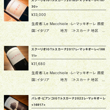
穫することができました！ なめし革のようなメ
スクーリオIGTトスカーナ2018レ・マッキオーレ<167
リーがその遺志を継ぎ2009年にはイタリア最優
スカーナ 地区 ：ボルゲリ 原産地呼称：
等による返品、交換は受付いたしかねますので
の変質、吹きこぼれ等による返品、交換は受付い
30>
ルロ特有の香りを存分に味わうことができます。
秀ワイナリーと評されるまでになりました。 店
トスカーナI.G.T. △▼圧倒的な完成度▼△ ト
ご了承ください。
たしかねますのでご了承ください。
生産者名：Le Macchiole -レ・マッキオーレ 原
¥33,000
主はエウジェニオが存命でガレージのようなワ
スカーナ州ボルゲリで唯一農家が始めたワイナ
産国：イタリア 地方 ：トスカーナ 地区 ：
イナリーの頃から親交を深めることができ、現在
リー。 故エウジェニオ・カンポルミがこの地の可
生産者：Le Macchiole -レ・マッキオーレ 原産
ボルゲリ 原産地呼称：トスカーナI.G.T. VT：20
に至るまで交流を続けています。 △▼ブドウの
能性を見出し、惜しみない努力を注ぎ、カベル
国：イタリア 地方 ：トスカーナ 地区 ：
18 種類 ：スティル 味わい：赤フルボディ
木そのものが充実している▼△ 90年代後半
ネ・フラン100％の「パレオ・ロッソ」を2001年リリ
ボルゲリ 原産地呼称：トスカーナI.G.T. V
内容量：750ｍｌ 品種 ：ﾒﾙﾛｰ100％ 飲み頃温
から夫妻が植えたブドウの木が今まさに最も良
ースしました。翌年彼が亡くなった後は妻チンツ
T：2018 種類 ：スティル 味わい：赤フル
度：17度 ☆酒類につき20歳未満の方には販売
い時を迎え、素晴らしく成熟した果実の収穫を可
スクーリオIGTトスカーナ2017レ・マッキオーレ<166
ィア女史とファミリーがその遺志を継ぎ2009年
ボディ 内容量：750ｍｌ 品種 ：ｼﾗｰ100％ 飲
することができません ☆クール便をご指定でな
11>
能にしています。充実した木が実らせる充実した
にはイタリア最優秀ワイナリーと評されるまでに
み頃温度：17度 △▼圧倒的な完成度▼△ ト
い場合、商品の変質、吹きこぼれ等による返品、
果実を、今造り手として充実しているチンツィア
¥31,680
なりました。 店主はエウジェニオが存命でガ
スカーナ州ボルゲリで唯一農家が始めたワイナ
交換は受付いたしかねますのでご了承ください。
女史が手掛けた結果、その酒質は驚くほどやさ
レージのようなワイナリーの頃から親交を深め
リー。 故エウジェニオ・カンポルミがこの地の可
生産者：Le Macchiole -レ・マッキオーレ 原産
しくエレガント！ うだるような暑さになった201
ることができ、現在に至るまで交流を続けていま
能性を見出し、惜しみない努力を注ぎ、カベル
国：イタリア 地方 ：トスカーナ 地区 ：
7年ヴィンテージは、少しでも怠れば果実味と酸
す。 △▼ブドウの木そのものが充実している▼
ネ・フラン100％の「パレオ・ロッソ」を2001年リリ
ボルゲリ 原産地呼称：トスカーナI.G.T.
のバランスは崩れてしまう危険がありました。し
△ 90年代後半から夫妻が植えたブドウの木
ースしました。翌年彼が亡くなった後は妻チンツ
種類 ：スティル 味わい：赤フルボディ 内
かし、レ・マッキオーレでは過去の経験を糧にブ
が今まさに最も良い時を迎え、素晴らしく成熟し
パレオ・ビアンコIGTトスカーナ2022レ・マッキオーレ
ィア女史とファミリーがその遺志を継ぎ2009年
容量：750ｍｌ 品種 ：ｼﾗｰ100％ ヴィンテー
ドウの粒を小さく、凝縮感と酸のバランスをしっ
<16917>
た果実の収穫を可能にしています。充実した木が
にはイタリア最優秀ワイナリーと評されるまでに
ジ：2017 飲み頃温度：17度 △▼圧倒的な完成