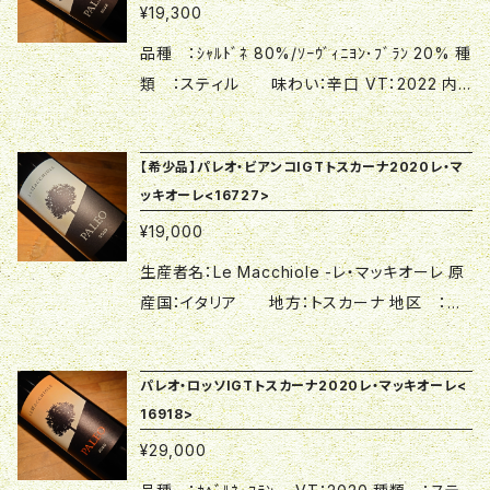
かりと保てるような栽培に注力。結果として、果
実らせる充実した果実を、今造り手として充実し
¥19,300
なりました。 店主はエウジェニオが存命でガ
度▼△ トスカーナ州ボルゲリで唯一農家が
実の成熟感とエレガンスの絶妙な均衡をたもち、
ているチンツィア女史が手掛けた結果、その酒
レージのようなワイナリーの頃から親交を深め
始めたワイナリー。 故エウジェニオ・カンポルミ
品種 ：ｼｬﾙﾄﾞﾈ 80%/ｿｰｳﾞｨﾆﾖﾝ･ﾌﾞﾗﾝ 20% 種
どんな難しい年でも素晴らしいワインを造ること
質は驚くほどやさしくエレガント！ ☆酒類につき
ることができ、現在に至るまで交流を続けていま
がこの地の可能性を見出し、惜しみない努力を
類 ：スティル 味わい：辛口 VT：2022 内
が可能であることを証明してみせました。 な
20歳未満の方には販売することができません
す。 △▼ブドウの木そのものが充実している▼
注ぎ、カベルネ・フラン100％の「パレオ・ロッソ」
容量：750ml 飲み頃温度：17度 生産者
めし革のようなメルロ特有の香りを存分に味わ
☆クール便をご指定でない場合、商品の変質、吹
△ 90年代後半から夫妻が植えたブドウの木
を2001年リリースしました。翌年彼が亡くなった
名：Le Macchiole -レ・マッキオーレ 原産国：イ
うことができます。 ☆酒類につき20歳未満の方
きこぼれ等による返品、交換は受付いたしかね
が今まさに最も良い時を迎え、素晴らしく成熟し
【希少品】パレオ・ビアンコIGTトスカーナ2020レ・マ
後は妻チンツィア女史とファミリーがその遺志を
タリア 地方：トスカーナ 地区 ：ボルゲリ
には販売することができません ☆クール便をご
ますのでご了承ください。
ッキオーレ<16727>
た果実の収穫を可能にしています。充実した木が
継ぎ2009年にはイタリア最優秀ワイナリーと評
原産地呼称：トスカーナI.G.T. △▼圧倒的な
指定でない場合、商品の変質、吹きこぼれ等によ
実らせる充実した果実を、今造り手として充実し
¥19,000
されるまでになりました。 店主はエウジェニ
完成度▼△ トスカーナ州ボルゲリで唯一農
る返品、交換は受付いたしかねますのでご了承く
ているチンツィア女史が手掛けた結果、その酒
オが存命でガレージのようなワイナリーの頃か
家が始めたワイナリー。 故エウジェニオ・カンポ
生産者名：Le Macchiole -レ・マッキオーレ 原
ださい。
質は驚くほどやさしくエレガント！ ２０１８年も
ら親交を深めることができ、現在に至るまで交流
ルミがこの地の可能性を見出し、惜しみない努
産国：イタリア 地方：トスカーナ 地区 ：ボ
高級ローヌワインにおとらない品質をご堪能くだ
を続けています。 △▼ブドウの木そのものが充
力を注ぎ、カベルネ・フラン100％の「パレオ・ロッ
ルゲリ 原産地呼称：トスカーナI.G.T. VT：2
さい。 ☆酒類につき20歳未満の方には販売する
実している▼△ 90年代後半から夫妻が植え
ソ」を2001年リリースしました。翌年彼が亡くな
018 種類 ：スティル 味わい：辛口 品種 ：
ことができません ☆クール便をご指定でない場
たブドウの木が今まさに最も良い時を迎え、素晴
パレオ・ロッソIGTトスカーナ2020レ・マッキオーレ<
った後は妻チンツィア女史とファミリーがその遺
ｼｬﾙﾄﾞﾈ 80%/ｿｰｳﾞｨﾆﾖﾝ･ﾌﾞﾗﾝ 20% 内容量：
合、商品の変質、吹きこぼれ等による返品、交換
16918>
らしく成熟した果実の収穫を可能にしています。
志を継ぎ2009年にはイタリア最優秀ワイナリー
750ml 飲み頃温度：17度 △▼圧倒的な
は受付いたしかねますのでご了承ください。
充実した木が実らせる充実した果実を、今造り
¥29,000
と評されるまでになりました。 店主はエウジ
完成度▼△ トスカーナ州ボルゲリで唯一農
手として充実しているチンツィア女史が手掛け
ェニオが存命でガレージのようなワイナリーの頃
家が始めたワイナリー。 故エウジェニオ・カンポ