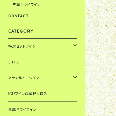
三鷹キウイワイン
CONTACT
CATEGORY
特選セットワイン
やまさけ店主特別セレクト
テロス
ジョバンナのお気に入り
アラカルト ワイン
輸入元アルトリヴェッロ直送セット
レ・マッキオーレ
ICUワイン武蔵野クロス
フォッソ・コルノ
三鷹キウイワイン