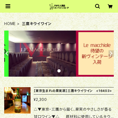
HOME
三鷹キウイワイン
【東京生まれの果実酒】三鷹キウイワイン <16403>
¥2,300
△▼東京・三鷹から届く、果実のやさしさが香る
甘口ワイン▼△ 原材料に使用しているキウ