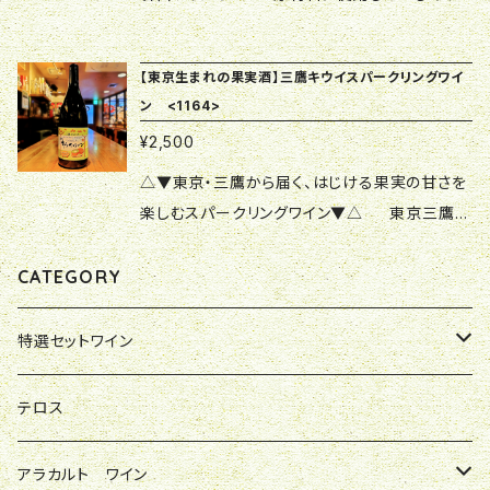
イは100％三鷹市産です。 東京三鷹産のキウイ
を使用した、フルーティーで飲みやすい甘口のキ
【東京生まれの果実酒】三鷹キウイスパークリングワイ
ウイワイン。 三鷹市果樹組合が規格外のキウイ
ン <1164>
フルーツを有効利用するため、酒販店や酒造会
¥2,500
社とタッグを組み、1987（昭和62）年に初めて発
売。その後、製造数を増やし様々なタイプが誕生
△▼東京・三鷹から届く、はじける果実の甘さを
しています。 こちらの白がスタンダード。 キウイ
楽しむスパークリングワイン▼△ 東京三鷹産
のさわやかな香りと、やさしい甘みが広がり、ア
のキウイフルーツを100％使用した、フルーティ
ルコール度数9%でお酒が強くない方にも親し
ーで飲みやすい甘口のスパークリングキウイワイ
CATEGORY
みやすい味わい。 東京生まれの少し珍しい果実
ンです。 三鷹市果樹組合が規格外のキウイフル
酒は、 誕生日・記念日・お礼・季節の贈り物な
ーツを有効利用するため、酒販店や酒造会社と
特選セットワイン
ど、 さまざまなギフトシーンにおすすめ。 ワイン
タッグを組み1987（昭和62）年に初めて発売。そ
好きの方はもちろん、普段あまりお酒を飲まない
の後、製造数を増やし様々なタイプが誕生してこ
やまさけ店主特別セレクト
テロス
方にも喜ばれる一本です。 製造者：麻原酒造 原
ちらのスパークリングも登場しました。 キウイの
産国：日本 地方：東京・三鷹 種類 ：スティ
爽やかな香りとやさしい甘みと酸味のバランス
ジョバンナのお気に入り
アラカルト ワイン
ル（甘味果実酒） 味わい ：白甘口 原材
がよく、それに心地のよい泡が加わり、軽やかで