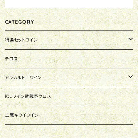
CATEGORY
特選セットワイン
やまさけ店主特別セレクト
テロス
ジョバンナのお気に入り
アラカルト ワイン
輸入元アルトリヴェッロ直送セット
レ・マッキオーレ
ICUワイン武蔵野クロス
フォッソ・コルノ
三鷹キウイワイン
オルマンニ