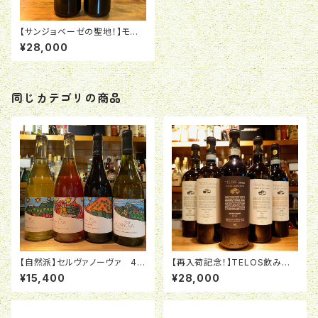
【サンジョベーゼの聖地！】モン
テフィリ人気2本ギフトセット
¥28,000
同じカテゴリの商品
【自然派】セルヴァノーヴァ 4本
【再入荷記念！】TELOS飲み比
飲み比べフルセット
べフルセット
¥15,400
¥28,000