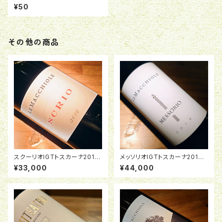
ポーター直送「ワインを止める
¥50
な！」セットはこちらからどうぞ☞
その他の商品
スクーリオIGTトスカーナ2018
メッソリオIGTトスカーナ2018
レ・マッキオーレ<16730>
レ・マッキオーレ〈16731〉
¥33,000
¥44,000