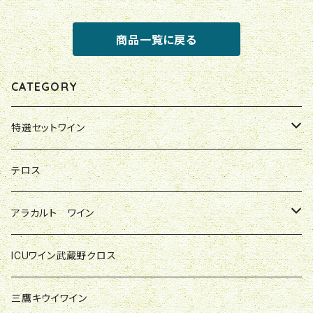
商品一覧に戻る
CATEGORY
特選セットワイン
やまさけ店主特別セレクト
テロス
ジョバンナのお気に入り
アラカルト ワイン
輸入元アルトリヴェッロ直送セット
レ・マッキオーレ
ICUワイン武蔵野クロス
フォッソ・コルノ
三鷹キウイワイン