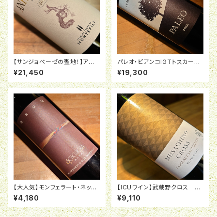
【サンジョベーゼの聖地！】アンフ
パレオ・ビアンコIGTトスカーナ
ィテアトロ2019モンテフィリ〈16
2022レ・マッキオーレ<16917>
¥21,450
¥19,300
949〉
【大人気】モンフェラート・ネッビ
【ICUワイン】武蔵野クロス
オーロ「ブルム」2021 スカリオ
赤 6本〈ICU-3〉
¥4,180
¥9,110
ーラ＜13711＞