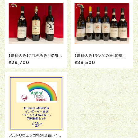
【送料込み】これぞ極み！ 銘醸地
【送料込み】ランゲの匠 葡萄職
赤ワイン3本セット〈SE03003〉
人ペッケニーノ6本セット〈SE06
¥29,700
¥38,500
003〉
アルトリヴェッロ特別企画。イン